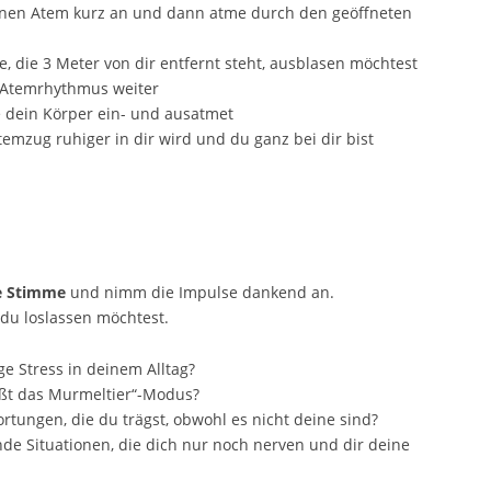
deinen Atem kurz an und dann atme durch den geöffneten
e, die 3 Meter von dir entfernt steht, ausblasen möchtest
 Atemrhythmus weiter
e dein Körper ein- und ausatmet
temzug ruhiger in dir wird und du ganz bei dir bist
e Stimme
und nimm die Impulse dankend an.
 du loslassen möchtest.
ige Stress in deinem Alltag?
üßt das Murmeltier“-Modus?
ortungen, die du trägst, obwohl es nicht deine sind?
e Situationen, die dich nur noch nerven und dir deine