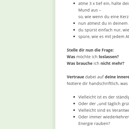
atme 3 x tief ein, halte 
Mund aus –
so, wie wenn du eine Kerz
nun atmest du in deinem
du spürst einfach nur, wi
spüre, wie es mit jedem A
Stelle dir nun die Frage:
Was
möchte ich
loslassen?
Was
brauche
ich
nicht mehr?
Vertraue
dabei auf
deine inner
Notiere dir handschriftlich, was
Vielleicht ist es der ständ
Oder der „und täglich gr
Vielleicht sind es Verantw
Oder immer wiederkehrend
Energie rauben?